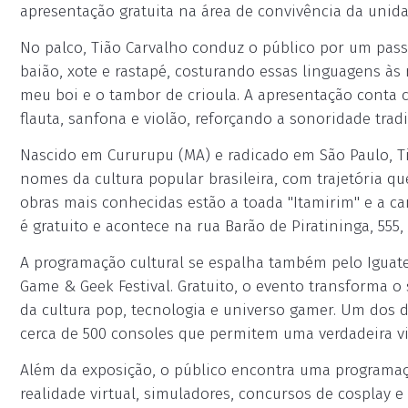
apresentação gratuita na área de convivência da unida
No palco, Tião Carvalho conduz o público por um passei
baião, xote e rastapé, costurando essas linguagens à
meu boi e o tambor de crioula. A apresentação conta
flauta, sanfona e violão, reforçando a sonoridade tradi
Nascido em Cururupu (MA) e radicado em São Paulo, T
nomes da cultura popular brasileira, com trajetória que
obras mais conhecidas estão a toada "Itamirim" e a can
é gratuito e acontece na rua Barão de Piratininga, 555,
A programação cultural se espalha também pelo Iguat
Game & Geek Festival. Gratuito, o evento transforma 
da cultura pop, tecnologia e universo gamer. Um dos 
cerca de 500 consoles que permitem uma verdadeira vi
Além da exposição, o público encontra uma programaçã
realidade virtual, simuladores, concursos de cosplay 