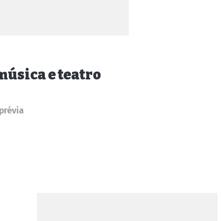
música e teatro
prévia