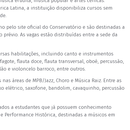
úsica erudita, música popular e artes cênicas.
ica Latina, a instituição disponibiliza cursos sem
de.
ho pelo site oficial do Conservatório e são destinadas a
prévio. As vagas estão distribuídas entre a sede da
rsas habilitações, incluindo canto e instrumentos
fagote, flauta doce, flauta transversal, oboé, percussão,
lão e violoncelo barroco, entre outros.
nas áreas de MPB/Jazz, Choro e Música Raiz. Entre as
ixo elétrico, saxofone, bandolim, cavaquinho, percussão
ltados a estudantes que já possuem conhecimento
 e Performance Histórica, destinadas a músicos em