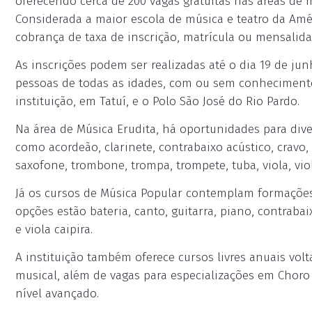
oferecendo cerca de 200 vagas gratuitas nas áreas de m
Considerada a maior escola de música e teatro da Amér
cobrança de taxa de inscrição, matrícula ou mensalida
As inscrições podem ser realizadas até o dia 19 de jun
pessoas de todas as idades, com ou sem conhecimento 
instituição, em Tatuí, e o Polo São José do Rio Pardo.
Na área de Música Erudita, há oportunidades para dive
como acordeão, clarinete, contrabaixo acústico, cravo, 
saxofone, trombone, trompa, trompete, tuba, viola, vio
Já os cursos de Música Popular contemplam formações 
opções estão bateria, canto, guitarra, piano, contraba
e viola caipira.
A instituição também oferece cursos livres anuais vo
musical, além de vagas para especializações em Choro
nível avançado.