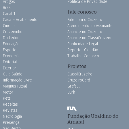
Artigos
Política de Privacidade
Brasil
Fale conosco
Canal 1
Casa e Acabamento
Fale com o Cruzeiro
Cinema
Atendimento ao Assinante
Cruzeirinho
Anuncie no Cruzeiro
Do Leitor
Anuncie no ClassiCruzeiro
Educação
Publicidade Legal
Esporte
Repórter Cidadão
Economia
Trabalhe Conosco
Editorial
Projetos
Exterior
Guia Saúde
ClassiCruzeiro
Informação Livre
CruzeiroCard
Magnus Futsal
Grafsul
Motor
Burh
Pets
Receitas
Revistas
Fundação Ubaldino do
Necrologia
Amaral
Presença
São Bento