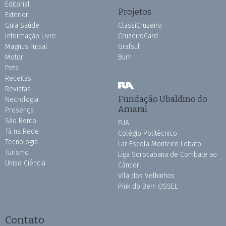
Editorial
Projetos
Exterior
Guia Saúde
ClassiCruzeiro
Informação Livre
CruzeiroCard
Magnus Futsal
Grafsul
Motor
Burh
Pets
Receitas
Revistas
Fundação Ubaldino do
Necrologia
Amaral
Presença
São Bento
FUA
Tá na Rede
Colégio Politécnico
Tecnologia
Lar Escola Monteiro Lobato
Turismo
Liga Sorocabana de Combate ao
Uniso Ciência
Câncer
Vila dos Velhinhos
Pink do Bem OSSEL
Contato