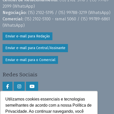
2099
(WhatsApp)
Negociação:
(15) 2102-5195 /
(15) 99788-3219
(WhatsApp)
Comercial:
(15) 2102-5100 - ramal 5060 /
(15) 99789-6861
(WhatsApp)
Enviar e-mail para Redação
Enviar e-mail para Central/Assinante
Enviar e-mail para o Comercial
Redes Sociais
Utilizamos cookies essenciais e tecnologias
Faça download do aplicativo
semelhantes de acordo com a nossa Política de
Privacidade. Ao continuar navegando, você
Play Store e App Store