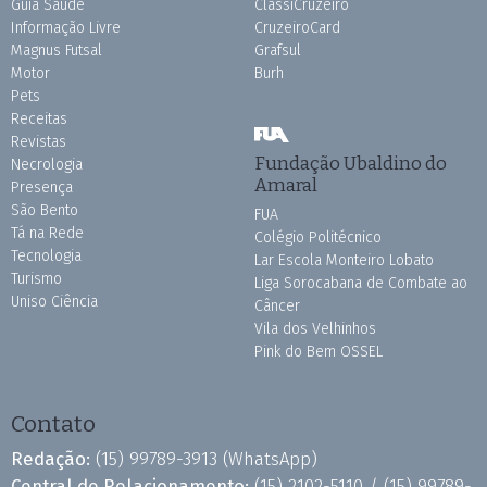
Guia Saúde
ClassiCruzeiro
Informação Livre
CruzeiroCard
Magnus Futsal
Grafsul
Motor
Burh
Pets
Receitas
Revistas
Fundação Ubaldino do
Necrologia
Amaral
Presença
São Bento
FUA
Tá na Rede
Colégio Politécnico
Tecnologia
Lar Escola Monteiro Lobato
Turismo
Liga Sorocabana de Combate ao
Uniso Ciência
Câncer
Vila dos Velhinhos
Pink do Bem OSSEL
Contato
Redação:
(15) 99789-3913
(WhatsApp)
Central de Relacionamento:
(15) 2102-5110 /
(15) 99789-