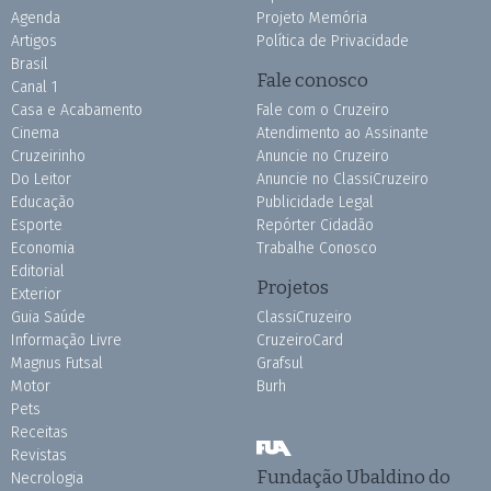
Agenda
Projeto Memória
Artigos
Política de Privacidade
Brasil
Fale conosco
Canal 1
Casa e Acabamento
Fale com o Cruzeiro
Cinema
Atendimento ao Assinante
Cruzeirinho
Anuncie no Cruzeiro
Do Leitor
Anuncie no ClassiCruzeiro
Educação
Publicidade Legal
Esporte
Repórter Cidadão
Economia
Trabalhe Conosco
Editorial
Projetos
Exterior
Guia Saúde
ClassiCruzeiro
Informação Livre
CruzeiroCard
Magnus Futsal
Grafsul
Motor
Burh
Pets
Receitas
Revistas
Fundação Ubaldino do
Necrologia