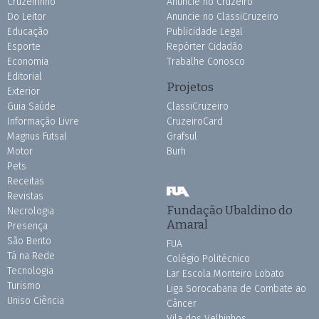
Cruzeirinho
Anuncie no Cruzeiro
Do Leitor
Anuncie no ClassiCruzeiro
Educação
Publicidade Legal
Esporte
Repórter Cidadão
Economia
Trabalhe Conosco
Editorial
Projetos
Exterior
Guia Saúde
ClassiCruzeiro
Informação Livre
CruzeiroCard
Magnus Futsal
Grafsul
Motor
Burh
Pets
Receitas
Revistas
Fundação Ubaldino do
Necrologia
Amaral
Presença
São Bento
FUA
Tá na Rede
Colégio Politécnico
Tecnologia
Lar Escola Monteiro Lobato
Turismo
Liga Sorocabana de Combate ao
Uniso Ciência
Câncer
Vila dos Velhinhos