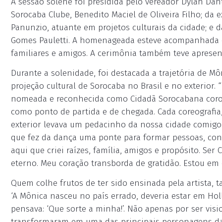
A sessão solene foi presidida pelo vereador Dylan Da
Sorocaba Clube, Benedito Maciel de Oliveira Filho; da
Panunzio, atuante em projetos culturais da cidade; e 
Gomes Pauletti. A homenageada esteve acompanhada d
familiares e amigos. A cerimônia também teve apresen
Durante a solenidade, foi destacada a trajetória de Môn
projeção cultural de Sorocaba no Brasil e no exterior
nomeada e reconhecida como Cidadã Sorocabana coroa
como ponto de partida e de chegada. Cada coreografia,
exterior levava um pedacinho da nossa cidade comigo.
que fez da dança uma ponte para formar pessoas, cont
aqui que criei raízes, família, amigos e propósito. Ser
eterno. Meu coração transborda de gratidão. Estou em
Quem colhe frutos de ter sido ensinada pela artista
‘A Mônica nasceu no país errado, deveria estar em Ho
pensava: ‘Que sorte a minha!’. Não apenas por ser visi
transformaram em uma das principais personagens da 