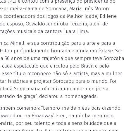
ntas (PL) e contou com a presença do presidente do
 ex-primeira-dama de Sorocaba, Maria Inês Moron
da coordenadora dos Jogos da Melhor Idade, Edilene
o esposo, Oswaldo Jendiroba Teixeira, além de
tações musicais da cantora Luara Lima.
ica Minelli e sua contribuição para a arte e para a
. “Estou profundamente honrada e ainda em êxtase. Ser
 50 anos de uma trajetória que sempre teve Sorocaba
 cada espetáculo que circulou pelo Brasil e pelo
 Esse título reconhece não só a artista, mas a mulher
ar histórias e projetar Sorocaba para o mundo. Foi
 Cidadã Sorocabana oficializa um amor que já era
 estado de graça”, declarou a homenageada.
, também comemora.“Lembro-me de meus pais dizendo:
llywood ou na Broadway’. E eu, na minha meninice,
onária, por seu talento e toda a sensibilidade que a
arte em Sorocaba. Sua contribuição vai muito além