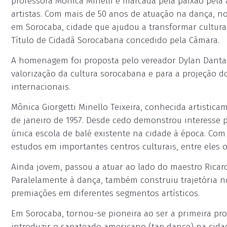
professora Mônica Minelli é marcada pela paixão pela 
artistas. Com mais de 50 anos de atuação na dança, no 
em Sorocaba, cidade que ajudou a transformar cultural
Título de Cidadã Sorocabana concedido pela Câmara.
A homenagem foi proposta pelo vereador Dylan Dantas 
valorização da cultura sorocabana e para a projeção 
internacionais.
Mônica Giorgetti Minello Teixeira, conhecida artistic
de janeiro de 1957. Desde cedo demonstrou interesse 
única escola de balé existente na cidade à época. Com
estudos em importantes centros culturais, entre eles o
Ainda jovem, passou a atuar ao lado do maestro Ricar
Paralelamente à dança, também construiu trajetória n
premiações em diferentes segmentos artísticos.
Em Sorocaba, tornou-se pioneira ao ser a primeira pr
introduzir o sapateado americano (tap dance) na cida