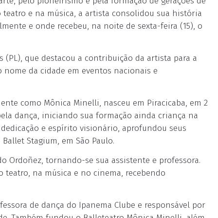
arte, pelo pioneirismo e pela formação de gerações de
teatro e na música, a artista consolidou sua história
mente e onde recebeu, na noite de sexta-feira (15), o
(PL), que destacou a contribuição da artista para a
do nome da cidade em eventos nacionais e
amente como Mônica Minelli, nasceu em Piracicaba, em 2
pela dança, iniciando sua formação ainda criança na
 dedicação e espírito visionário, aprofundou seus
 Ballet Stagium, em São Paulo.
do Ordoñez, tornando-se sua assistente e professora.
o teatro, na música e no cinema, recebendo
ofessora de dança do Ipanema Clube e responsável por
de. Também fundou o Balleteatro Mônica Minelli, além