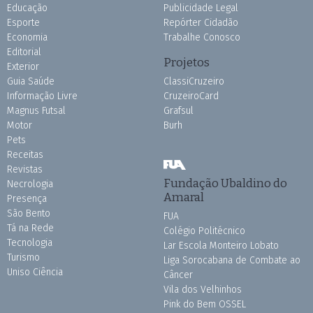
Educação
Publicidade Legal
Esporte
Repórter Cidadão
Economia
Trabalhe Conosco
Editorial
Projetos
Exterior
Guia Saúde
ClassiCruzeiro
Informação Livre
CruzeiroCard
Magnus Futsal
Grafsul
Motor
Burh
Pets
Receitas
Revistas
Fundação Ubaldino do
Necrologia
Amaral
Presença
São Bento
FUA
Tá na Rede
Colégio Politécnico
Tecnologia
Lar Escola Monteiro Lobato
Turismo
Liga Sorocabana de Combate ao
Uniso Ciência
Câncer
Vila dos Velhinhos
Pink do Bem OSSEL