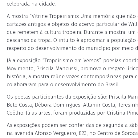
celebrada na cidade.
A mostra “Vitrine Tropeirismo: Uma memória que não d
cartazes antigos e objetos do acervo particular de Wil
que remetem à cultura tropeira. Durante a mostra, um e
descanso da tropa. O intuito é aproximar a população
respeito do desenvolvimento do município por meio do
Já a exposição “Tropeirismo em Versos”, poesias coor
Movimento, Priscila Mancussi, promove o resgate líric
história, a mostra reúne vozes contemporâneas para 
colaboraram para o desenvolvimento do Brasil.
Os poetas participantes da exposição são: Priscila Man
Beto Costa, Débora Domingues, Altamir Costa, Teresin
Coêlho. Já as artes, foram produzidas por Cristina Pime
As exposições podem ser conferidas de segunda a sába
na avenida Afonso Vergueiro, 823, no Centro de Soroc