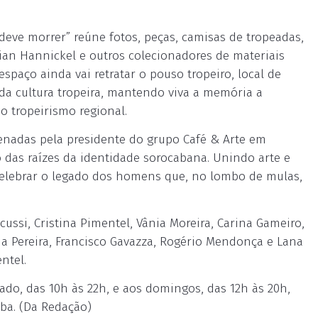
eve morrer” reúne fotos, peças, camisas de tropeadas,
lian Hannickel e outros colecionadores de materiais
spaço ainda vai retratar o pouso tropeiro, local de
 da cultura tropeira, mantendo viva a memória a
 tropeirismo regional.
denadas pela presidente do grupo Café & Arte em
o das raízes da identidade sorocabana. Unindo arte e
celebrar o legado dos homens que, no lombo de mulas,
cussi, Cristina Pimentel, Vânia Moreira, Carina Gameiro,
ha Pereira, Francisco Gavazza, Rogério Mendonça e Lana
ntel.
do, das 10h às 22h, e aos domingos, das 12h às 20h,
aba. (Da Redação)