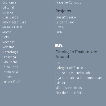
Economia
Trabalhe Conosco
Editorial
Projetos
Exterior
Guia Saúde
ClassiCruzeiro
Informação Livre
CruzeiroCard
Magnus Futsal
Grafsul
Motor
Burh
Pets
Receitas
Revistas
Fundação Ubaldino do
Necrologia
Amaral
Presença
São Bento
FUA
Tá na Rede
Colégio Politécnico
Tecnologia
Lar Escola Monteiro Lobato
Turismo
Liga Sorocabana de Combate ao
Uniso Ciência
Câncer
Vila dos Velhinhos
Pink do Bem OSSEL