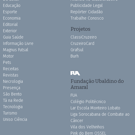
Educação
Publicidade Legal
Esporte
Repórter Cidadão
Economia
Trabalhe Conosco
Editorial
Projetos
Exterior
Guia Saúde
ClassiCruzeiro
Informação Livre
CruzeiroCard
Magnus Futsal
Grafsul
Motor
Burh
Pets
Receitas
Revistas
Fundação Ubaldino do
Necrologia
Amaral
Presença
São Bento
FUA
Tá na Rede
Colégio Politécnico
Tecnologia
Lar Escola Monteiro Lobato
Turismo
Liga Sorocabana de Combate ao
Uniso Ciência
Câncer
Vila dos Velhinhos
Pink do Bem OSSEL