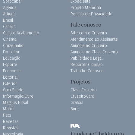
Sorocaba
Expediente
Agenda
Projeto Memória
Artigos
Política de Privacidade
Brasil
Fale conosco
Canal 1
Casa e Acabamento
Fale com o Cruzeiro
Cinema
Atendimento ao Assinante
Cruzeirinho
Anuncie no Cruzeiro
Do Leitor
Anuncie no ClassiCruzeiro
Educação
Publicidade Legal
Esporte
Repórter Cidadão
Economia
Trabalhe Conosco
Editorial
Projetos
Exterior
Guia Saúde
ClassiCruzeiro
Informação Livre
CruzeiroCard
Magnus Futsal
Grafsul
Motor
Burh
Pets
Receitas
Revistas
Fundação Ubaldino do
Necrologia