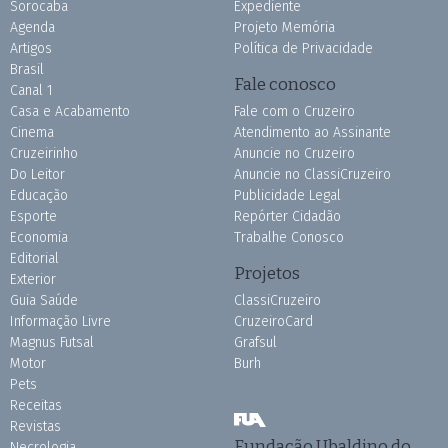
Sorocaba
Expediente
Agenda
Projeto Memória
Artigos
Política de Privacidade
Brasil
Fale conosco
Canal 1
Casa e Acabamento
Fale com o Cruzeiro
Cinema
Atendimento ao Assinante
Cruzeirinho
Anuncie no Cruzeiro
Do Leitor
Anuncie no ClassiCruzeiro
Educação
Publicidade Legal
Esporte
Repórter Cidadão
Economia
Trabalhe Conosco
Editorial
Projetos
Exterior
Guia Saúde
ClassiCruzeiro
Informação Livre
CruzeiroCard
Magnus Futsal
Grafsul
Motor
Burh
Pets
Receitas
Revistas
Fundação Ubaldino do
Necrologia