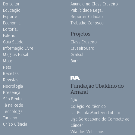
Do Leitor
Anuncie no ClassiCruzeiro
Educação
Publicidade Legal
Esporte
Repórter Cidadão
Economia
Trabalhe Conosco
Editorial
Projetos
Exterior
Guia Saúde
ClassiCruzeiro
Informação Livre
CruzeiroCard
Magnus Futsal
Grafsul
Motor
Burh
Pets
Receitas
Revistas
Fundação Ubaldino do
Necrologia
Amaral
Presença
São Bento
FUA
Tá na Rede
Colégio Politécnico
Tecnologia
Lar Escola Monteiro Lobato
Turismo
Liga Sorocabana de Combate ao
Uniso Ciência
Câncer
Vila dos Velhinhos