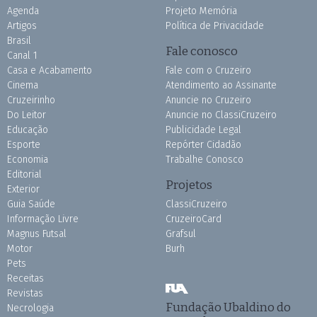
Agenda
Projeto Memória
Artigos
Política de Privacidade
Brasil
Fale conosco
Canal 1
Casa e Acabamento
Fale com o Cruzeiro
Cinema
Atendimento ao Assinante
Cruzeirinho
Anuncie no Cruzeiro
Do Leitor
Anuncie no ClassiCruzeiro
Educação
Publicidade Legal
Esporte
Repórter Cidadão
Economia
Trabalhe Conosco
Editorial
Projetos
Exterior
Guia Saúde
ClassiCruzeiro
Informação Livre
CruzeiroCard
Magnus Futsal
Grafsul
Motor
Burh
Pets
Receitas
Revistas
Fundação Ubaldino do
Necrologia