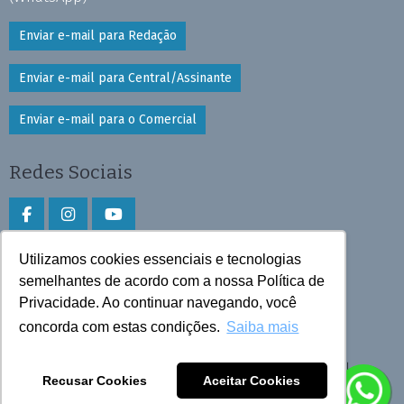
Enviar e-mail para Redação
Enviar e-mail para Central/Assinante
Enviar e-mail para o Comercial
Redes Sociais
Utilizamos cookies essenciais e tecnologias
Faça download do aplicativo
semelhantes de acordo com a nossa Política de
Play Store e App Store
Privacidade. Ao continuar navegando, você
concorda com estas condições.
Saiba mais
Todos os direitos reservados © 2026 Cruzeiro do Sul
Recusar Cookies
Aceitar Cookies