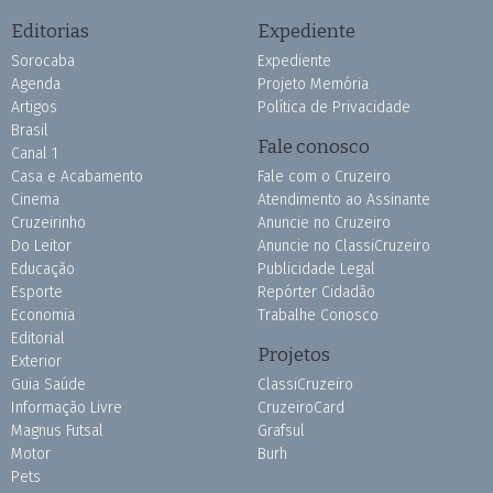
Editorias
Expediente
Sorocaba
Expediente
Agenda
Projeto Memória
Artigos
Política de Privacidade
Brasil
Fale conosco
Canal 1
Casa e Acabamento
Fale com o Cruzeiro
Cinema
Atendimento ao Assinante
Cruzeirinho
Anuncie no Cruzeiro
Do Leitor
Anuncie no ClassiCruzeiro
Educação
Publicidade Legal
Esporte
Repórter Cidadão
Economia
Trabalhe Conosco
Editorial
Projetos
Exterior
Guia Saúde
ClassiCruzeiro
Informação Livre
CruzeiroCard
Magnus Futsal
Grafsul
Motor
Burh
Pets