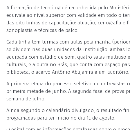
A formação de tecnólogo é reconhecida pelo Ministér
equivale ao nível superior com validade em todo o te
das oito linhas de capacitação: atuação, cenografia e 
sonoplastia e técnicas de palco.
Cada linha tem turmas com aulas pela manhã (período 
se dividem nas duas unidades da instituição, ambas lo
equipada com estúdio de som, quatro salas multiuso e
culturais, e a outra no Brás, que conta com espaço pa
biblioteca, o acervo Antônio Abujamra e um auditório.
A primeira etapa do processo seletivo, de entrevistas o
primeira metade de junho. A segunda fase, de prova pr
semana de julho.
Ainda segundo o calendário divulgado, o resultado fina
programadas para ter início no dia 1ª de agosto.
O edital com as informações detalhadas sobre o proce