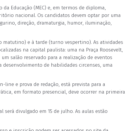
io da Educação (MEC) e, em termos de diploma,
rritório nacional. Os candidatos devem optar por uma
figurino, direção, dramaturgia, humor, iluminação,
matutino) e à tarde (turno vespertino). As atividades
calizadas na capital paulista: uma na Praça Roosevelt,
 um salão reservado para a realização de eventos
ra desenvolvimento de habilidades circenses, uma
n-line e prova de redação, está prevista para a
ática, em formato presencial, deve ocorrer na primeira
l será divulgado em 15 de julho. As aulas estão
sso e inscrição podem ser acessados no site da