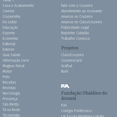
Canal 1
Casa e Acabamento
Fale com o Cruzeiro
Cinema
Atendimento ao Assinante
Cruzeirinho
Anuncie no Cruzeiro
Do Leitor
Anuncie no ClassiCruzeiro
Educação
Publicidade Legal
Esporte
Repórter Cidadão
Economia
Trabalhe Conosco
Editorial
Projetos
Exterior
Guia Saúde
ClassiCruzeiro
Informação Livre
CruzeiroCard
Magnus Futsal
Grafsul
Motor
Burh
Pets
Receitas
Revistas
Fundação Ubaldino do
Necrologia
Amaral
Presença
São Bento
FUA
Tá na Rede
Colégio Politécnico
Tecnologia
Lar Escola Monteiro Lobato