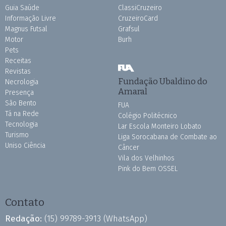
Guia Saúde
ClassiCruzeiro
Informação Livre
CruzeiroCard
Magnus Futsal
Grafsul
Motor
Burh
Pets
Receitas
Revistas
Fundação Ubaldino do
Necrologia
Amaral
Presença
São Bento
FUA
Tá na Rede
Colégio Politécnico
Tecnologia
Lar Escola Monteiro Lobato
Turismo
Liga Sorocabana de Combate ao
Uniso Ciência
Câncer
Vila dos Velhinhos
Pink do Bem OSSEL
Contato
Redação:
(15) 99789-3913
(WhatsApp)