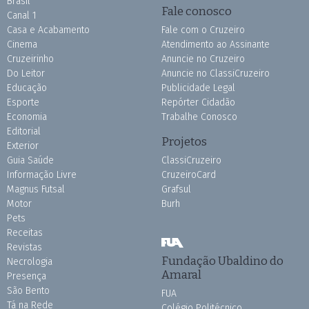
Brasil
Fale conosco
Canal 1
Casa e Acabamento
Fale com o Cruzeiro
Cinema
Atendimento ao Assinante
Cruzeirinho
Anuncie no Cruzeiro
Do Leitor
Anuncie no ClassiCruzeiro
Educação
Publicidade Legal
Esporte
Repórter Cidadão
Economia
Trabalhe Conosco
Editorial
Projetos
Exterior
Guia Saúde
ClassiCruzeiro
Informação Livre
CruzeiroCard
Magnus Futsal
Grafsul
Motor
Burh
Pets
Receitas
Revistas
Fundação Ubaldino do
Necrologia
Amaral
Presença
São Bento
FUA
Tá na Rede
Colégio Politécnico