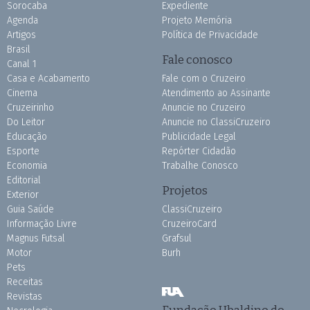
Sorocaba
Expediente
Agenda
Projeto Memória
Artigos
Política de Privacidade
Brasil
Fale conosco
Canal 1
Casa e Acabamento
Fale com o Cruzeiro
Cinema
Atendimento ao Assinante
Cruzeirinho
Anuncie no Cruzeiro
Do Leitor
Anuncie no ClassiCruzeiro
Educação
Publicidade Legal
Esporte
Repórter Cidadão
Economia
Trabalhe Conosco
Editorial
Projetos
Exterior
Guia Saúde
ClassiCruzeiro
Informação Livre
CruzeiroCard
Magnus Futsal
Grafsul
Motor
Burh
Pets
Receitas
Revistas
Fundação Ubaldino do