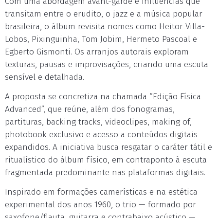
Com uma abordagem avant-garde e influências que
transitam entre o erudito, o jazz e a música popular
brasileira, o álbum revisita nomes como Heitor Villa-
Lobos, Pixinguinha, Tom Jobim, Hermeto Pascoal e
Egberto Gismonti. Os arranjos autorais exploram
texturas, pausas e improvisações, criando uma escuta
sensível e detalhada.
A proposta se concretiza na chamada “Edição Física
Advanced”, que reúne, além dos fonogramas,
partituras, backing tracks, videoclipes, making of,
photobook exclusivo e acesso a conteúdos digitais
expandidos. A iniciativa busca resgatar o caráter tátil e
ritualístico do álbum físico, em contraponto à escuta
fragmentada predominante nas plataformas digitais.
Inspirado em formações camerísticas e na estética
experimental dos anos 1960, o trio — formado por
saxofone/flauta, guitarra e contrabaixo acústico —