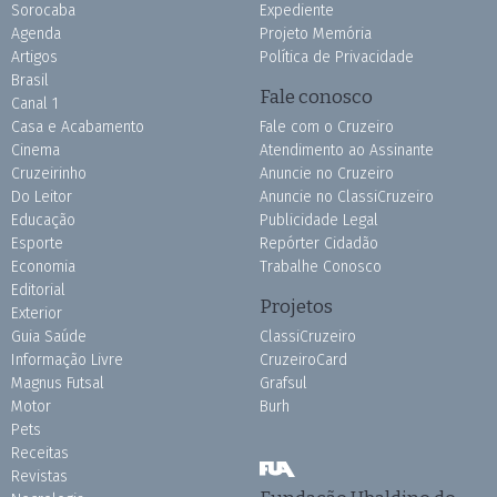
Sorocaba
Expediente
Agenda
Projeto Memória
Artigos
Política de Privacidade
Brasil
Fale conosco
Canal 1
Casa e Acabamento
Fale com o Cruzeiro
Cinema
Atendimento ao Assinante
Cruzeirinho
Anuncie no Cruzeiro
Do Leitor
Anuncie no ClassiCruzeiro
Educação
Publicidade Legal
Esporte
Repórter Cidadão
Economia
Trabalhe Conosco
Editorial
Projetos
Exterior
Guia Saúde
ClassiCruzeiro
Informação Livre
CruzeiroCard
Magnus Futsal
Grafsul
Motor
Burh
Pets
Receitas
Revistas