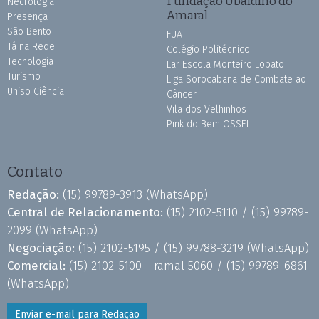
Fundação Ubaldino do
Necrologia
Amaral
Presença
São Bento
FUA
Tá na Rede
Colégio Politécnico
Tecnologia
Lar Escola Monteiro Lobato
Turismo
Liga Sorocabana de Combate ao
Uniso Ciência
Câncer
Vila dos Velhinhos
Pink do Bem OSSEL
Contato
Redação:
(15) 99789-3913
(WhatsApp)
Central de Relacionamento:
(15) 2102-5110 /
(15) 99789-
2099
(WhatsApp)
Negociação:
(15) 2102-5195 /
(15) 99788-3219
(WhatsApp)
Comercial:
(15) 2102-5100 - ramal 5060 /
(15) 99789-6861
(WhatsApp)
Enviar e-mail para Redação