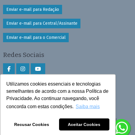
Enviar e-mail para Redação
Enviar e-mail para Central/Assinante
Enviar e-mail para o Comercial
Redes Sociais
Utilizamos cookies essenciais e tecnologias
Faça download do aplicativo
semelhantes de acordo com a nossa Política de
Privacidade. Ao continuar navegando, você
Play Store e App Store
concorda com estas condições.
Saiba mais
Todos os direitos reservados © 2026 Cruzeiro do Sul
Recusar Cookies
Aceitar Cookies