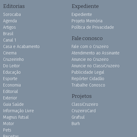
Editorias
Expediente
Sorocaba
Expediente
Agenda
Projeto Memória
Artigos
Política de Privacidade
Brasil
Fale conosco
Canal 1
Casa e Acabamento
Fale com o Cruzeiro
Cinema
Atendimento ao Assinante
Cruzeirinho
Anuncie no Cruzeiro
Do Leitor
Anuncie no ClassiCruzeiro
Educação
Publicidade Legal
Esporte
Repórter Cidadão
Economia
Trabalhe Conosco
Editorial
Projetos
Exterior
Guia Saúde
ClassiCruzeiro
Informação Livre
CruzeiroCard
Magnus Futsal
Grafsul
Motor
Burh
Pets
Receitas