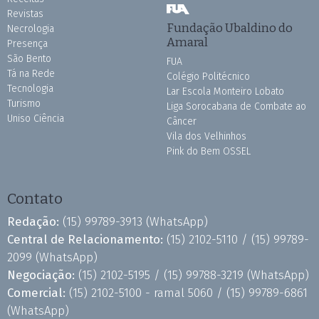
Revistas
Fundação Ubaldino do
Necrologia
Amaral
Presença
São Bento
FUA
Tá na Rede
Colégio Politécnico
Tecnologia
Lar Escola Monteiro Lobato
Turismo
Liga Sorocabana de Combate ao
Uniso Ciência
Câncer
Vila dos Velhinhos
Pink do Bem OSSEL
Contato
Redação:
(15) 99789-3913
(WhatsApp)
Central de Relacionamento:
(15) 2102-5110 /
(15) 99789-
2099
(WhatsApp)
Negociação:
(15) 2102-5195 /
(15) 99788-3219
(WhatsApp)
Comercial:
(15) 2102-5100 - ramal 5060 /
(15) 99789-6861
(WhatsApp)