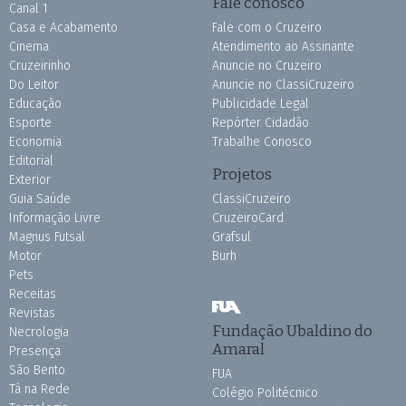
Fale conosco
Canal 1
Casa e Acabamento
Fale com o Cruzeiro
Cinema
Atendimento ao Assinante
Cruzeirinho
Anuncie no Cruzeiro
Do Leitor
Anuncie no ClassiCruzeiro
Educação
Publicidade Legal
Esporte
Repórter Cidadão
Economia
Trabalhe Conosco
Editorial
Projetos
Exterior
Guia Saúde
ClassiCruzeiro
Informação Livre
CruzeiroCard
Magnus Futsal
Grafsul
Motor
Burh
Pets
Receitas
Revistas
Fundação Ubaldino do
Necrologia
Amaral
Presença
São Bento
FUA
Tá na Rede
Colégio Politécnico