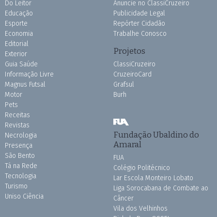
Do Leitor
Anuncie no ClassiCruzeiro
Educação
Publicidade Legal
Esporte
Repórter Cidadão
Economia
Trabalhe Conosco
Editorial
Projetos
Exterior
Guia Saúde
ClassiCruzeiro
Informação Livre
CruzeiroCard
Magnus Futsal
Grafsul
Motor
Burh
Pets
Receitas
Revistas
Fundação Ubaldino do
Necrologia
Amaral
Presença
São Bento
FUA
Tá na Rede
Colégio Politécnico
Tecnologia
Lar Escola Monteiro Lobato
Turismo
Liga Sorocabana de Combate ao
Uniso Ciência
Câncer
Vila dos Velhinhos