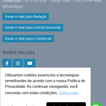
Comercial:
(15) 2102-5100 - ramal 5060 /
(15) 99789-6861
(WhatsApp)
Enviar e-mail para Redação
Enviar e-mail para Central/Assinante
Enviar e-mail para o Comercial
Redes Sociais
Utilizamos cookies essenciais e tecnologias
Faça download do aplicativo
semelhantes de acordo com a nossa Política de
Privacidade. Ao continuar navegando, você
Play Store e App Store
concorda com estas condições.
Saiba mais
Todos os direitos reservados © 2026 Cruzeiro do Sul