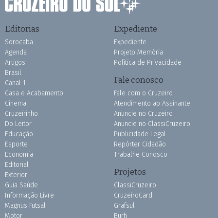
Editorias
Expediente
Sorocaba
Expediente
Agenda
Projeto Memória
Artigos
Política de Privacidade
Brasil
Fale conosco
Canal 1
Casa e Acabamento
Fale com o Cruzeiro
Cinema
Atendimento ao Assinante
Cruzeirinho
Anuncie no Cruzeiro
Do Leitor
Anuncie no ClassiCruzeiro
Educação
Publicidade Legal
Esporte
Repórter Cidadão
Economia
Trabalhe Conosco
Editorial
Projetos
Exterior
Guia Saúde
ClassiCruzeiro
Informação Livre
CruzeiroCard
Magnus Futsal
Grafsul
Motor
Burh