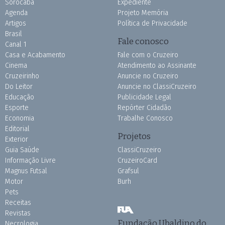
Sorocaba
Expediente
Agenda
Projeto Memória
Artigos
Política de Privacidade
Brasil
Fale conosco
Canal 1
Casa e Acabamento
Fale com o Cruzeiro
Cinema
Atendimento ao Assinante
Cruzeirinho
Anuncie no Cruzeiro
Do Leitor
Anuncie no ClassiCruzeiro
Educação
Publicidade Legal
Esporte
Repórter Cidadão
Economia
Trabalhe Conosco
Editorial
Projetos
Exterior
Guia Saúde
ClassiCruzeiro
Informação Livre
CruzeiroCard
Magnus Futsal
Grafsul
Motor
Burh
Pets
Receitas
Revistas
Fundação Ubaldino do
Necrologia