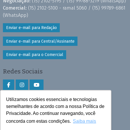
Negociação:
(15) 2102-5195 /
(15) 99788-3219
(WhatsApp)
Comercial:
(15) 2102-5100 - ramal 5060 /
(15) 99789-6861
(WhatsApp)
Enviar e-mail para Redação
Enviar e-mail para Central/Assinante
Enviar e-mail para o Comercial
Redes Sociais
Utilizamos cookies essenciais e tecnologias
Faça download do aplicativo
semelhantes de acordo com a nossa Política de
Privacidade. Ao continuar navegando, você
Play Store e App Store
concorda com estas condições.
Saiba mais