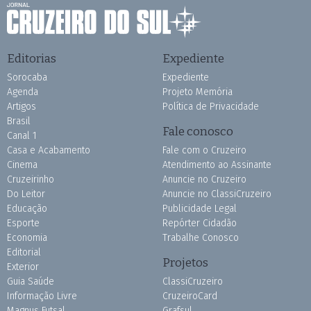
Editorias
Expediente
Sorocaba
Expediente
Agenda
Projeto Memória
Artigos
Política de Privacidade
Brasil
Fale conosco
Canal 1
Casa e Acabamento
Fale com o Cruzeiro
Cinema
Atendimento ao Assinante
Cruzeirinho
Anuncie no Cruzeiro
Do Leitor
Anuncie no ClassiCruzeiro
Educação
Publicidade Legal
Esporte
Repórter Cidadão
Economia
Trabalhe Conosco
Editorial
Projetos
Exterior
Guia Saúde
ClassiCruzeiro
Informação Livre
CruzeiroCard
Magnus Futsal
Grafsul