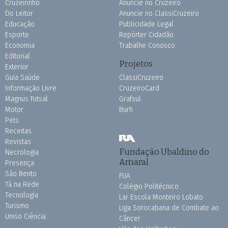
Cruzeirinho
Anuncie no Cruzeiro
Do Leitor
Anuncie no ClassiCruzeiro
Educação
Publicidade Legal
Esporte
Repórter Cidadão
Economia
Trabalhe Conosco
Editorial
Projetos
Exterior
Guia Saúde
ClassiCruzeiro
Informação Livre
CruzeiroCard
Magnus Futsal
Grafsul
Motor
Burh
Pets
Receitas
Revistas
Fundação Ubaldino do
Necrologia
Amaral
Presença
São Bento
FUA
Tá na Rede
Colégio Politécnico
Tecnologia
Lar Escola Monteiro Lobato
Turismo
Liga Sorocabana de Combate ao
Uniso Ciência
Câncer