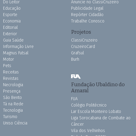
Do Leitor
Anuncie no ClassiCruzeiro
Educação
Publicidade Legal
Esporte
Repórter Cidadão
Economia
Trabalhe Conosco
Editorial
Projetos
Exterior
Guia Saúde
ClassiCruzeiro
Informação Livre
CruzeiroCard
Magnus Futsal
Grafsul
Motor
Burh
Pets
Receitas
Revistas
Fundação Ubaldino do
Necrologia
Amaral
Presença
São Bento
FUA
Tá na Rede
Colégio Politécnico
Tecnologia
Lar Escola Monteiro Lobato
Turismo
Liga Sorocabana de Combate ao
Uniso Ciência
Câncer
Vila dos Velhinhos