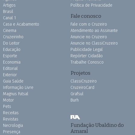
Artigos
Política de Privacidade
Brasil
Fale conosco
Canal 1
Casa e Acabamento
Fale com o Cruzeiro
Cinema
Atendimento ao Assinante
Cruzeirinho
Anuncie no Cruzeiro
Do Leitor
Anuncie no ClassiCruzeiro
Educação
Publicidade Legal
Esporte
Repórter Cidadão
Economia
Trabalhe Conosco
Editorial
Projetos
Exterior
Guia Saúde
ClassiCruzeiro
Informação Livre
CruzeiroCard
Magnus Futsal
Grafsul
Motor
Burh
Pets
Receitas
Revistas
Fundação Ubaldino do
Necrologia
Amaral
Presença