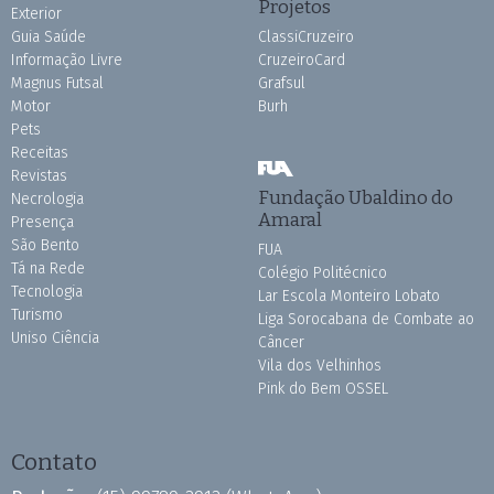
Projetos
Exterior
Guia Saúde
ClassiCruzeiro
Informação Livre
CruzeiroCard
Magnus Futsal
Grafsul
Motor
Burh
Pets
Receitas
Revistas
Fundação Ubaldino do
Necrologia
Amaral
Presença
São Bento
FUA
Tá na Rede
Colégio Politécnico
Tecnologia
Lar Escola Monteiro Lobato
Turismo
Liga Sorocabana de Combate ao
Uniso Ciência
Câncer
Vila dos Velhinhos
Pink do Bem OSSEL
Contato