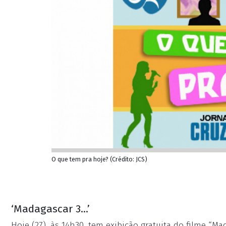
O que tem pra hoje? (Crédito: JCS)
‘Madagascar 3...’
Hoje (27), às 14h30, tem exibição gratuita do filme “Ma