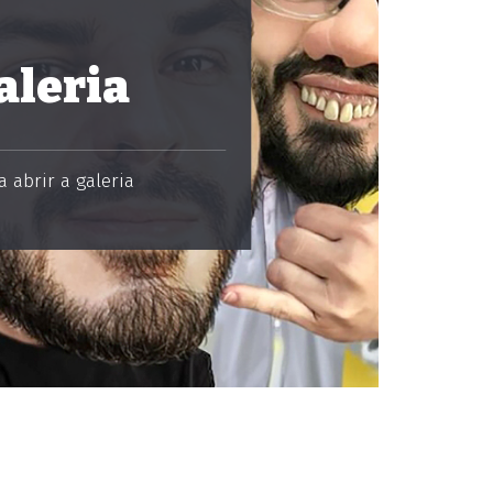
aleria
 abrir a galeria