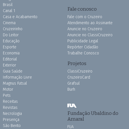
Brasil
Fale conosco
Canal 1
Casa e Acabamento
Fale com o Cruzeiro
Cinema
Atendimento ao Assinante
Cruzeirinho
Anuncie no Cruzeiro
Do Leitor
Anuncie no ClassiCruzeiro
Educação
Publicidade Legal
Esporte
Repórter Cidadão
Economia
Trabalhe Conosco
Editorial
Projetos
Exterior
Guia Saúde
ClassiCruzeiro
Informação Livre
CruzeiroCard
Magnus Futsal
Grafsul
Motor
Burh
Pets
Receitas
Revistas
Fundação Ubaldino do
Necrologia
Amaral
Presença
São Bento
FUA