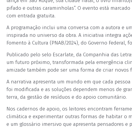
lança em São Roque, sua cidade natal, o livro infanto
pifado e outras caraminholas”. O evento está marcado 
com entrada gratuita.
A programação inclui uma conversa com a autora e uma 
inspirada no universo da obra. A iniciativa integra açõ
Fomento à Cultura (PNAB/2024), do Governo Federal, fort
Publicado pelo selo Escarlate, da Companhia das Letra
um futuro próximo, transformada pela emergência clim
amizade também pode ser uma forma de criar novos f
A narrativa apresenta um mundo em que cada pessoa 
foi modificada e as soluções dependem menos de gra
terra, da gestão de resíduos e do apoio comunitário.
Nos cadernos de apoio, os leitores encontram ferrame
climática e experimentar outras formas de habitar o mu
e um glossário imersivo que apresenta pensadores e 