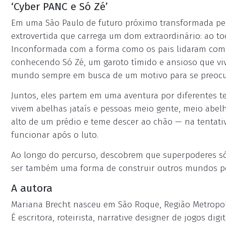
‘Cyber PANC e Só Zé’
Em uma São Paulo de futuro próximo transformada pe
extrovertida que carrega um dom extraordinário: ao toc
Inconformada com a forma como os pais lidaram com a 
conhecendo Só Zé, um garoto tímido e ansioso que v
mundo sempre em busca de um motivo para se preocu
Juntos, eles partem em uma aventura por diferentes te
vivem abelhas jataís e pessoas meio gente, meio abel
alto de um prédio e teme descer ao chão — na tentati
funcionar após o luto.
Ao longo do percurso, descobrem que superpoderes s
ser também uma forma de construir outros mundos po
A autora
Mariana Brecht nasceu em São Roque, Região Metropoli
É escritora, roteirista, narrative designer de jogos digi