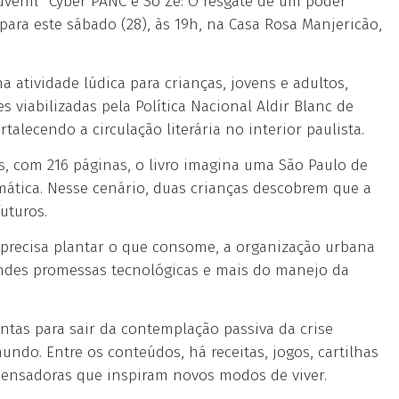
juvenil “Cyber PANC e Só Zé: O resgate de um poder
para este sábado (28), às 19h, na Casa Rosa Manjericão,
atividade lúdica para crianças, jovens e adultos,
es viabilizadas pela Política Nacional Aldir Blanc de
alecendo a circulação literária no interior paulista.
s, com 216 páginas, o livro imagina uma São Paulo de
ática. Nesse cenário, duas crianças descobrem que a
uturos.
precisa plantar o que consome, a organização urbana
ndes promessas tecnológicas e mais do manejo da
ntas para sair da contemplação passiva da crise
ndo. Entre os conteúdos, há receitas, jogos, cartilhas
pensadoras que inspiram novos modos de viver.