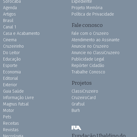
Sorocaba
Expediente
Agenda
Projeto Memória
Artigos
Política de Privacidade
Brasil
Fale conosco
Canal 1
Casa e Acabamento
Fale com o Cruzeiro
Cinema
Atendimento ao Assinante
Cruzeirinho
Anuncie no Cruzeiro
Do Leitor
Anuncie no ClassiCruzeiro
Educação
Publicidade Legal
Esporte
Repórter Cidadão
Economia
Trabalhe Conosco
Editorial
Projetos
Exterior
Guia Saúde
ClassiCruzeiro
Informação Livre
CruzeiroCard
Magnus Futsal
Grafsul
Motor
Burh
Pets
Receitas
Revistas
Fundação Ubaldino do
Necrologia