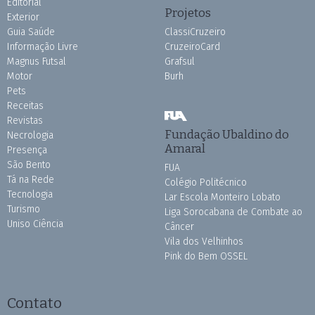
Editorial
Projetos
Exterior
Guia Saúde
ClassiCruzeiro
Informação Livre
CruzeiroCard
Magnus Futsal
Grafsul
Motor
Burh
Pets
Receitas
Revistas
Fundação Ubaldino do
Necrologia
Amaral
Presença
São Bento
FUA
Tá na Rede
Colégio Politécnico
Tecnologia
Lar Escola Monteiro Lobato
Turismo
Liga Sorocabana de Combate ao
Uniso Ciência
Câncer
Vila dos Velhinhos
Pink do Bem OSSEL
Contato