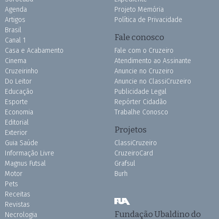
Agenda
Projeto Memória
Artigos
Política de Privacidade
Brasil
Fale conosco
Canal 1
Casa e Acabamento
Fale com o Cruzeiro
Cinema
Atendimento ao Assinante
Cruzeirinho
Anuncie no Cruzeiro
Do Leitor
Anuncie no ClassiCruzeiro
Educação
Publicidade Legal
Esporte
Repórter Cidadão
Economia
Trabalhe Conosco
Editorial
Projetos
Exterior
Guia Saúde
ClassiCruzeiro
Informação Livre
CruzeiroCard
Magnus Futsal
Grafsul
Motor
Burh
Pets
Receitas
Revistas
Fundação Ubaldino do
Necrologia