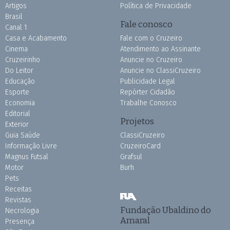
Artigos
Política de Privacidade
Brasil
Fale conosco
Canal 1
Casa e Acabamento
Fale com o Cruzeiro
Cinema
Atendimento ao Assinante
Cruzeirinho
Anuncie no Cruzeiro
Do Leitor
Anuncie no ClassiCruzeiro
Educação
Publicidade Legal
Esporte
Repórter Cidadão
Economia
Trabalhe Conosco
Editorial
Projetos
Exterior
Guia Saúde
ClassiCruzeiro
Informação Livre
CruzeiroCard
Magnus Futsal
Grafsul
Motor
Burh
Pets
Receitas
Revistas
Fundação Ubaldino do
Necrologia
Amaral
Presença