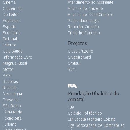
Cinema
Atendimento ao Assinante
Cruzeirinho
Anuncie no Cruzeiro
Do Leitor
Anuncie no ClassiCruzeiro
Educação
Publicidade Legal
Esporte
Repórter Cidadão
Economia
Trabalhe Conosco
Editorial
Projetos
Exterior
Guia Saúde
ClassiCruzeiro
Informação Livre
CruzeiroCard
Magnus Futsal
Grafsul
Motor
Burh
Pets
Receitas
Revistas
Fundação Ubaldino do
Necrologia
Amaral
Presença
São Bento
FUA
Tá na Rede
Colégio Politécnico
Tecnologia
Lar Escola Monteiro Lobato
Turismo
Liga Sorocabana de Combate ao