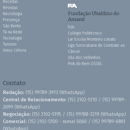
Receitas
Revistas
Fundação Ubaldino do
Necrologia
Amaral
Presença
São Bento
FUA
Tá na Rede
Colégio Politécnico
Tecnologia
Lar Escola Monteiro Lobato
Turismo
Liga Sorocabana de Combate ao
Uniso Ciência
Câncer
Vila dos Velhinhos
Pink do Bem OSSEL
Contato
Redação:
(15) 99789-3913
(WhatsApp)
Central de Relacionamento:
(15) 2102-5110 /
(15) 99789-
2099
(WhatsApp)
Negociação:
(15) 2102-5195 /
(15) 99788-3219
(WhatsApp)
Comercial:
(15) 2102-5100 - ramal 5060 /
(15) 99789-6861
(WhatsApp)