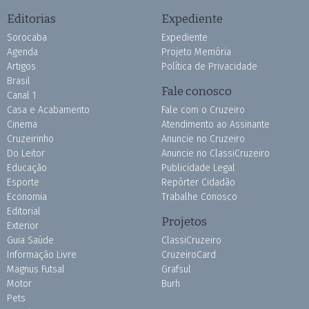
Editorias
Expediente
Sorocaba
Expediente
Agenda
Projeto Memória
Artigos
Política de Privacidade
Brasil
Fale conosco
Canal 1
Casa e Acabamento
Fale com o Cruzeiro
Cinema
Atendimento ao Assinante
Cruzeirinho
Anuncie no Cruzeiro
Do Leitor
Anuncie no ClassiCruzeiro
Educação
Publicidade Legal
Esporte
Repórter Cidadão
Economia
Trabalhe Conosco
Editorial
Projetos
Exterior
Guia Saúde
ClassiCruzeiro
Informação Livre
CruzeiroCard
Magnus Futsal
Grafsul
Motor
Burh
Pets