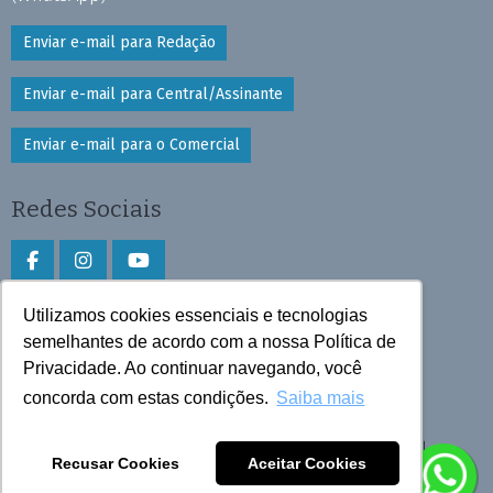
Enviar e-mail para Redação
Enviar e-mail para Central/Assinante
Enviar e-mail para o Comercial
Redes Sociais
Utilizamos cookies essenciais e tecnologias
Faça download do aplicativo
semelhantes de acordo com a nossa Política de
Play Store e App Store
Privacidade. Ao continuar navegando, você
concorda com estas condições.
Saiba mais
Todos os direitos reservados © 2026 Cruzeiro do Sul
Recusar Cookies
Aceitar Cookies