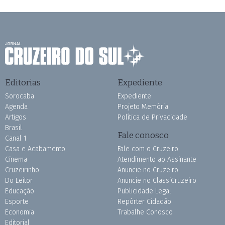
Editorias
Expediente
Sorocaba
Expediente
Agenda
Projeto Memória
Artigos
Política de Privacidade
Brasil
Fale conosco
Canal 1
Casa e Acabamento
Fale com o Cruzeiro
Cinema
Atendimento ao Assinante
Cruzeirinho
Anuncie no Cruzeiro
Do Leitor
Anuncie no ClassiCruzeiro
Educação
Publicidade Legal
Esporte
Repórter Cidadão
Economia
Trabalhe Conosco
Editorial