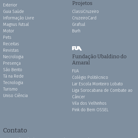
Projetos
Exterior
Guia Saúde
ClassiCruzeiro
Informação Livre
CruzeiroCard
Magnus Futsal
Grafsul
Motor
Burh
Pets
Receitas
Revistas
Fundação Ubaldino do
Necrologia
Amaral
Presença
São Bento
FUA
Tá na Rede
Colégio Politécnico
Tecnologia
Lar Escola Monteiro Lobato
Turismo
Liga Sorocabana de Combate ao
Uniso Ciência
Câncer
Vila dos Velhinhos
Pink do Bem OSSEL
Contato