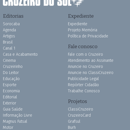
Editorias
Expediente
Sorocaba
Expediente
Agenda
Projeto Memória
Artigos
Política de Privacidade
Brasil
Fale conosco
Canal 1
Casa e Acabamento
Fale com o Cruzeiro
Cinema
Atendimento ao Assinante
Cruzeirinho
Anuncie no Cruzeiro
Do Leitor
Anuncie no ClassiCruzeiro
Educação
Publicidade Legal
Esporte
Repórter Cidadão
Economia
Trabalhe Conosco
Editorial
Projetos
Exterior
Guia Saúde
ClassiCruzeiro
Informação Livre
CruzeiroCard
Magnus Futsal
Grafsul
Motor
Burh