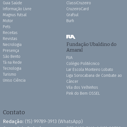
Guia Saúde
ClassiCruzeiro
Informação Livre
CruzeiroCard
Magnus Futsal
Grafsul
Motor
Burh
Pets
Receitas
Revistas
Fundação Ubaldino do
Necrologia
Amaral
Presença
São Bento
FUA
Tá na Rede
Colégio Politécnico
Tecnologia
Lar Escola Monteiro Lobato
Turismo
Liga Sorocabana de Combate ao
Uniso Ciência
Câncer
Vila dos Velhinhos
Pink do Bem OSSEL
Contato
Redação:
(15) 99789-3913
(WhatsApp)