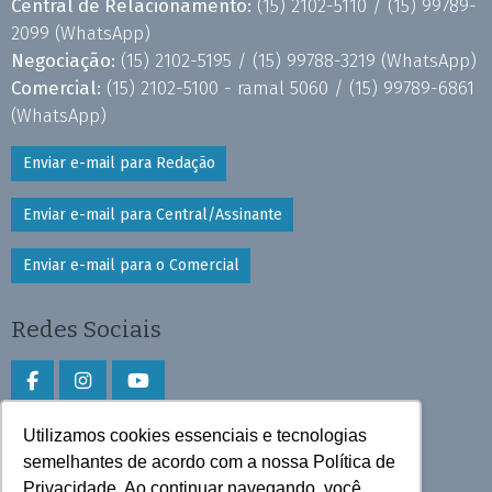
Central de Relacionamento:
(15) 2102-5110 /
(15) 99789-
2099
(WhatsApp)
Negociação:
(15) 2102-5195 /
(15) 99788-3219
(WhatsApp)
Comercial:
(15) 2102-5100 - ramal 5060 /
(15) 99789-6861
(WhatsApp)
Enviar e-mail para Redação
Enviar e-mail para Central/Assinante
Enviar e-mail para o Comercial
Redes Sociais
Utilizamos cookies essenciais e tecnologias
Faça download do aplicativo
semelhantes de acordo com a nossa Política de
Play Store e App Store
Privacidade. Ao continuar navegando, você