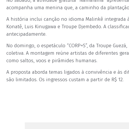
No sábado, a atividade gratuita “Namarama” apresenta c
acompanha uma menina que, a caminho da plantação d
A história inclui canção no idioma Malinkê integrada
Konatê, Luis Kinugawa e Troupe Djembedo. A classificaç
antecipadamente.
No domingo, o espetáculo “CORP+S”, da Troupe Guezá,
coletiva. A montagem reúne artistas de diferentes ge
como saltos, voos e pirâmides humanas.
A proposta aborda temas ligados à convivência e às dif
são limitados. Os ingressos custam a partir de R$ 12.