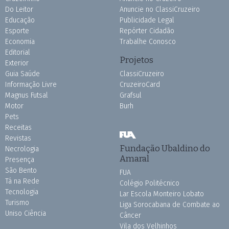
Do Leitor
Anuncie no ClassiCruzeiro
Educação
Publicidade Legal
Esporte
Repórter Cidadão
Economia
Trabalhe Conosco
Editorial
Projetos
Exterior
Guia Saúde
ClassiCruzeiro
Informação Livre
CruzeiroCard
Magnus Futsal
Grafsul
Motor
Burh
Pets
Receitas
Revistas
Fundação Ubaldino do
Necrologia
Amaral
Presença
São Bento
FUA
Tá na Rede
Colégio Politécnico
Tecnologia
Lar Escola Monteiro Lobato
Turismo
Liga Sorocabana de Combate ao
Uniso Ciência
Câncer
Vila dos Velhinhos