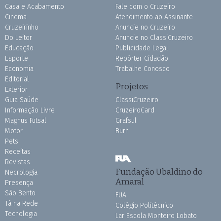
Casa e Acabamento
Fale com o Cruzeiro
Cinema
Atendimento ao Assinante
Cruzeirinho
Anuncie no Cruzeiro
Do Leitor
Anuncie no ClassiCruzeiro
Educação
Publicidade Legal
Esporte
Repórter Cidadão
Economia
Trabalhe Conosco
Editorial
Projetos
Exterior
Guia Saúde
ClassiCruzeiro
Informação Livre
CruzeiroCard
Magnus Futsal
Grafsul
Motor
Burh
Pets
Receitas
Revistas
Fundação Ubaldino do
Necrologia
Amaral
Presença
São Bento
FUA
Tá na Rede
Colégio Politécnico
Tecnologia
Lar Escola Monteiro Lobato