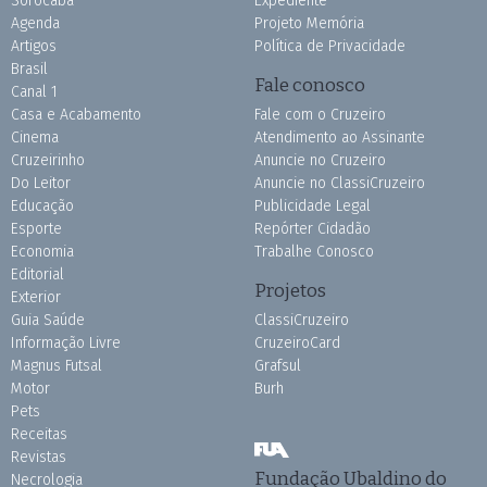
Sorocaba
Expediente
Agenda
Projeto Memória
Artigos
Política de Privacidade
Brasil
Fale conosco
Canal 1
Casa e Acabamento
Fale com o Cruzeiro
Cinema
Atendimento ao Assinante
Cruzeirinho
Anuncie no Cruzeiro
Do Leitor
Anuncie no ClassiCruzeiro
Educação
Publicidade Legal
Esporte
Repórter Cidadão
Economia
Trabalhe Conosco
Editorial
Projetos
Exterior
Guia Saúde
ClassiCruzeiro
Informação Livre
CruzeiroCard
Magnus Futsal
Grafsul
Motor
Burh
Pets
Receitas
Revistas
Fundação Ubaldino do
Necrologia