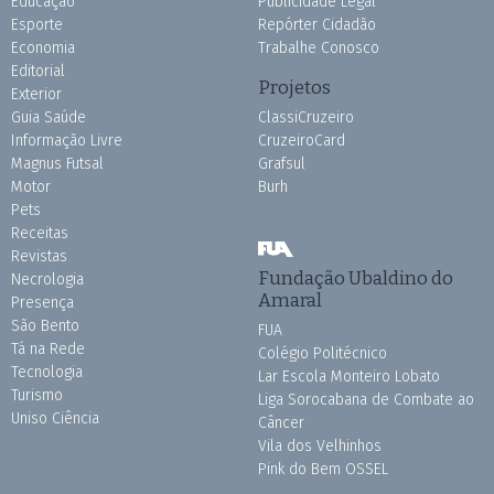
Educação
Publicidade Legal
Esporte
Repórter Cidadão
Economia
Trabalhe Conosco
Editorial
Projetos
Exterior
Guia Saúde
ClassiCruzeiro
Informação Livre
CruzeiroCard
Magnus Futsal
Grafsul
Motor
Burh
Pets
Receitas
Revistas
Fundação Ubaldino do
Necrologia
Amaral
Presença
São Bento
FUA
Tá na Rede
Colégio Politécnico
Tecnologia
Lar Escola Monteiro Lobato
Turismo
Liga Sorocabana de Combate ao
Uniso Ciência
Câncer
Vila dos Velhinhos
Pink do Bem OSSEL